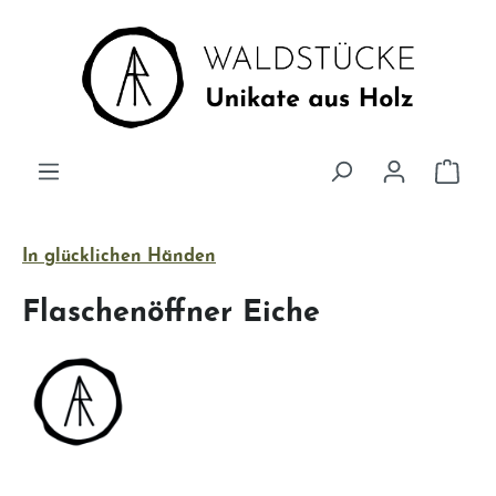
Zum Hauptinhalt springen
Ware
In glücklichen Händen
Flaschenöffner Eiche