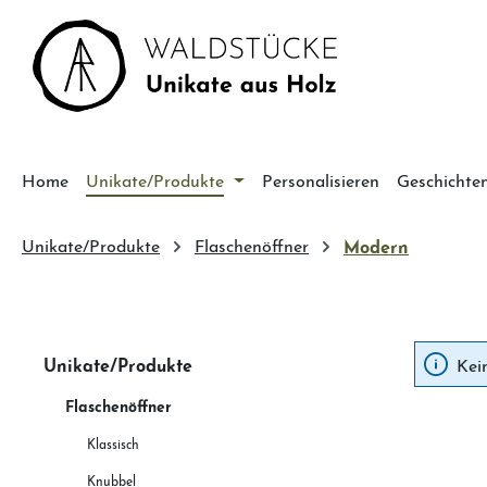
m Hauptinhalt springen
Zur Suche springen
Zur Hauptnavigation springen
Home
Unikate/Produkte
Personalisieren
Geschichte
Unikate/Produkte
Flaschenöffner
Modern
Unikate/Produkte
Kei
Flaschenöffner
Klassisch
Knubbel