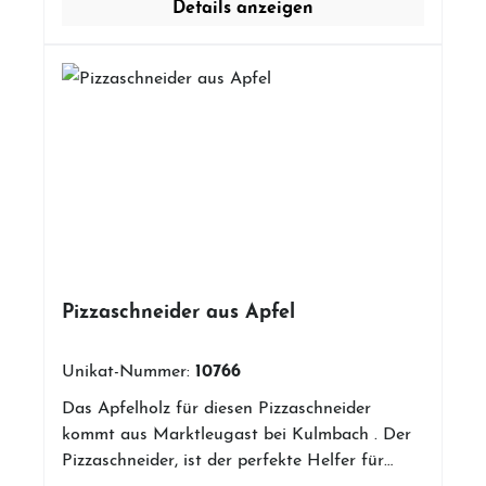
Details anzeigen
kommen. Abgesehen davon haben wir bei uns
Holz finden, dann stammt dieses aus einer
so wunderschöne Hölzer, dass es gar nicht
Schreinereiauflösung oder Brennholzkisten
nötig ist. Dekoration und Produkthalter sind
von regionalen Schreinereien. Ich erwerbe
nicht im Kaufpreis enthalten.
keine geschützten Hölzer oder welche die erst
eine Weltreise auf sich nehmen müssen um
nach Franken zu kommen. Abgesehen davon
haben wir bei uns so wunderschöne Hölzer,
dass es gar nicht nötig ist.Dekoration und
Produkthalter sind nicht im Kaufpreis
enthalten.
Pizzaschneider aus Apfel
10766
Unikat-Nummer:
Das Apfelholz für diesen Pizzaschneider
kommt aus Marktleugast bei Kulmbach . Der
Pizzaschneider, ist der perfekte Helfer für
jeden Hobby-Pizzabäcker oder Backkönig. Ob