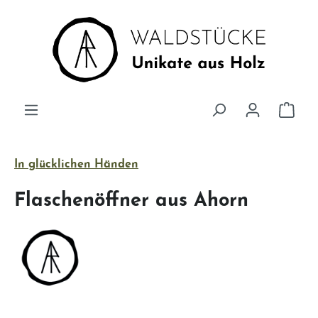
Zum Hauptinhalt springen
Ware
In glücklichen Händen
Flaschenöffner aus Ahorn
Bildergalerie überspringen