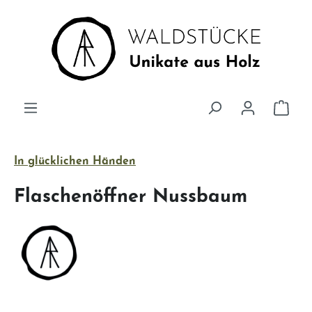
Zum Hauptinhalt springen
Ware
In glücklichen Händen
Flaschenöffner Nussbaum
Bildergalerie überspringen