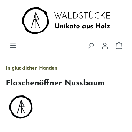
Zum Hauptinhalt springen
Ware
In glücklichen Händen
Flaschenöffner Nussbaum
Bildergalerie überspringen