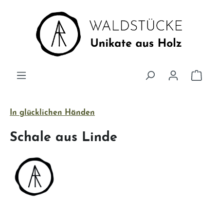
Zum Hauptinhalt springen
Ware
In glücklichen Händen
Schale aus Linde
Bildergalerie überspringen