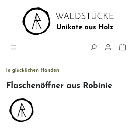
Zum Hauptinhalt springen
Ware
In glücklichen Händen
Flaschenöffner aus Robinie
Bildergalerie überspringen