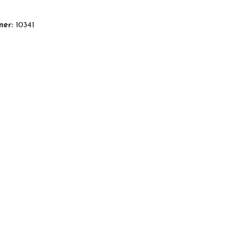
mer:
10341