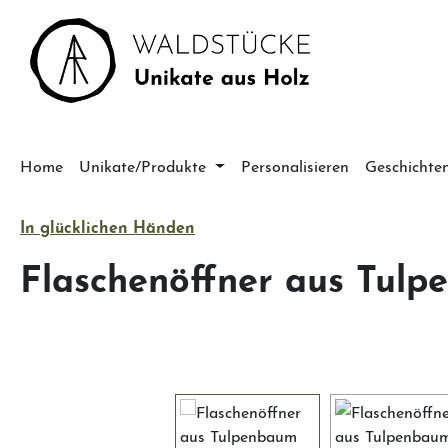
m Hauptinhalt springen
Zur Suche springen
Zur Hauptnavigation springen
Home
Unikate/Produkte
Personalisieren
Geschichte
In glücklichen Händen
Flaschenöffner aus Tul
Bildergalerie überspringen