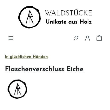
Zum Hauptinhalt springen
Ware
In glücklichen Händen
Flaschenverschluss Eiche
Bildergalerie überspringen