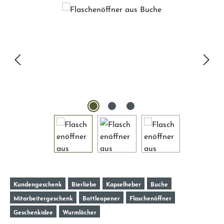
Bildergalerie überspringen
Kundengeschenk
Bierliebe
Kapselheber
Buche
Mitarbeitergeschenk
Bottleopener
Flaschenöffner
Geschenkidee
Wurmlöcher