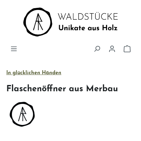
Zum Hauptinhalt springen
Ware
In glücklichen Händen
Flaschenöffner aus Merbau
Bildergalerie überspringen