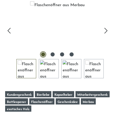
Kundengeschenk
Bierliebe
Kapselheber
Mitarbeitergeschenk
Bottleopener
Flaschenöffner
Geschenkidee
Merbau
exotisches Holz