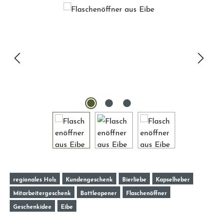
Bildergalerie überspringen
regionales Holz
Kundengeschenk
Bierliebe
Kapselheber
Mitarbeitergeschenk
Bottleopener
Flaschenöffner
Geschenkidee
Eibe