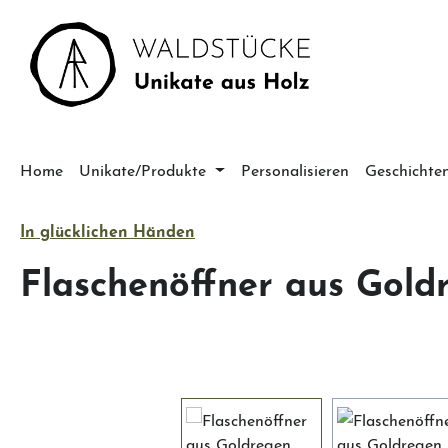
m Hauptinhalt springen
Zur Suche springen
Zur Hauptnavigation springen
Home
Unikate/Produkte
Personalisieren
Geschichte
In glücklichen Händen
Flaschenöffner aus Gold
Bildergalerie überspringen