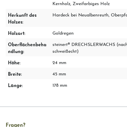
Kernholz
, Zweifarbiges Holz
Herkunft des
Hardeck bei Neualbenreuth, Oberpfa
Holzes:
Holzart:
Goldregen
Oberflächenbeha
steinert® DRECHSLERWACHS (nach D
ndlung:
schweißecht)
Höhe:
24 mm
Breite:
45 mm
Länge:
178 mm
Fragen?