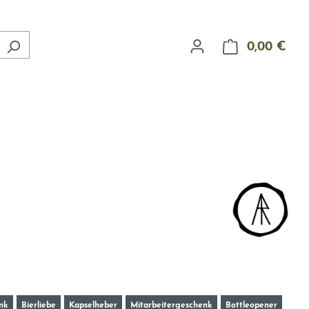
0,00 €
Ware
nk
Bierliebe
Kapselheber
Mitarbeitergeschenk
Bottleopener