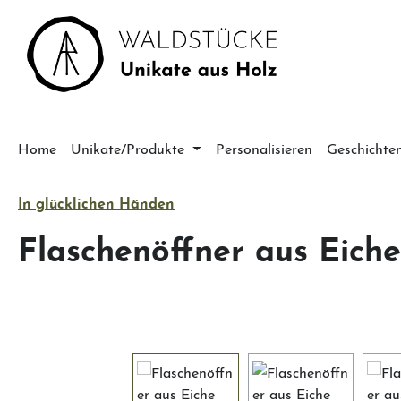
m Hauptinhalt springen
Zur Suche springen
Zur Hauptnavigation springen
Home
Unikate/Produkte
Personalisieren
Geschichte
In glücklichen Händen
Flaschenöffner aus Eiche
Bildergalerie überspringen