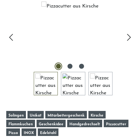
Bildergalerie überspringen
Solingen
Unikat
Mitarbeitergeschenk
Kirsche
Flammkuchen
Geschenkidee
Handgedrechselt
Pizzacutter
Pizza
INOX
Edelstahl