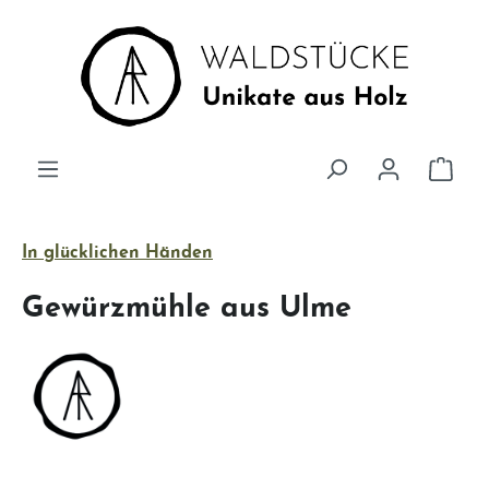
Zum Hauptinhalt springen
Ware
In glücklichen Händen
Gewürzmühle aus Ulme
Bildergalerie überspringen