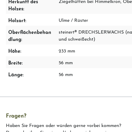
Herkunft des
Ziegelhütten bei Himmelkron, Obe
Holzes:
Holzart:
Ulme / Rüster
Oberflächenbehan
steinert® DRECHSLERWACHS (nach
dlung:
und schweißecht)
Höhe:
233 mm
Breite:
56 mm
Länge:
56 mm
Fragen?
Haben Sie Fragen oder würden gerne vorbei kommen?
Dann schreiben Sie mir und/oder vereinbaren einen