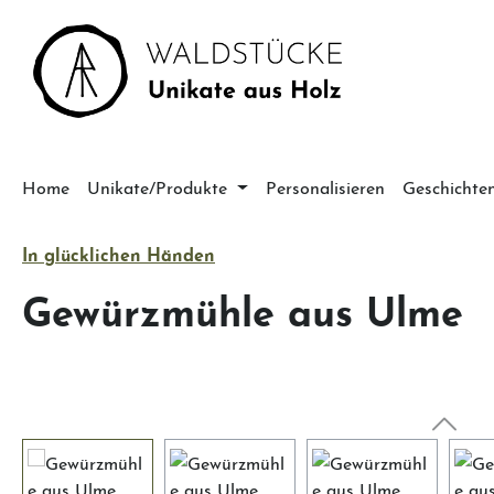
m Hauptinhalt springen
Zur Suche springen
Zur Hauptnavigation springen
Home
Unikate/Produkte
Personalisieren
Geschichte
In glücklichen Händen
Gewürzmühle aus Ulme
Bildergalerie überspringen