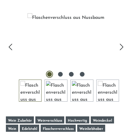
Bildergalerie überspringen
Wein Zubehör
Weinverschluss
Hochwertig
Weindeckel
Wein
Edelstahl
Flaschenverschluss
Weinliebhaber