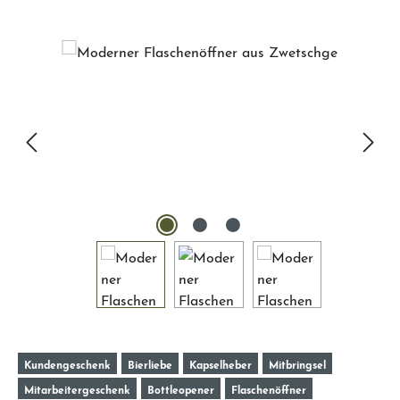
Bildergalerie überspringen
Kundengeschenk
Bierliebe
Kapselheber
Mitbringsel
Mitarbeitergeschenk
Bottleopener
Flaschenöffner