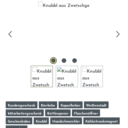
Kundengeschenk
Bierliebe
Kapselheber
Weißenstadt
Mitarbeitergeschenk
Bottleopener
Flaschenöffner
Geschenkidee
Knubbl
Handschmeichler
Kühlschrankmagnet