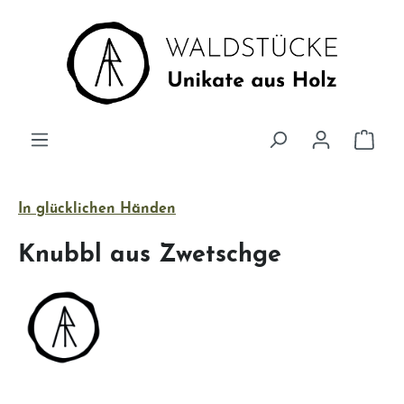
Zum Hauptinhalt springen
Ware
In glücklichen Händen
Knubbl aus Zwetschge
Bildergalerie überspringen