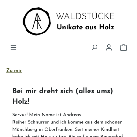
Zum Hauptinhalt springen
Ware
Zu mir
Bei mir dreht sich (alles ums)
Holz!
Servus! Mein Name ist Andreas
Reiher
Schnurrer und ich komme aus dem schönen
Münchberg in Oberfranken. Seit meiner Kindheit
habe ich mit Holz zu tun. Bin auf einem Bauernhof,