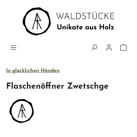
Zum Hauptinhalt springen
Ware
In glücklichen Händen
Flaschenöffner Zwetschge
Bildergalerie überspringen